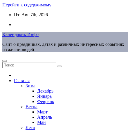
Перейти к содержимому
Пт. Авг 7th, 2026
Календарик Инфо
Сайт о праздниках, датах и различных интересных событиях
из жизни людей
Главная
Зима
Декабрь
Январь
Февраль
Весна
Март
Апрель
Май
Лето