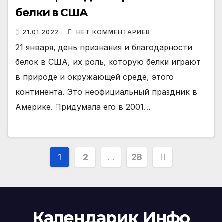
белки в США
21.01.2022
НЕТ КОММЕНТАРИЕВ
21 января, день признания и благодарности
белок в США, их роль, которую белки играют
в природе и окружающей среде, этого
континента. Это неофициальный праздник в
Америке. Придумала его в 2001…
Пагинация
1
2
…
28
записей
Календарик Инфо