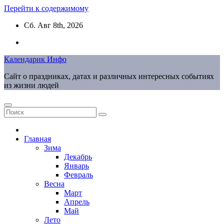
Перейти к содержимому
Сб. Авг 8th, 2026
Календарик Инфо
Сайт о праздниках, датах и различных интересных событиях
из жизни людей
Главная
Зима
Декабрь
Январь
Февраль
Весна
Март
Апрель
Май
Лето