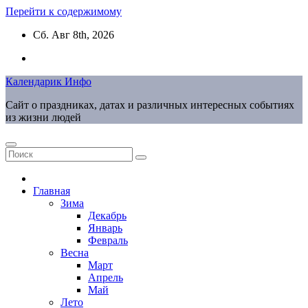
Перейти к содержимому
Сб. Авг 8th, 2026
Календарик Инфо
Сайт о праздниках, датах и различных интересных событиях
из жизни людей
Главная
Зима
Декабрь
Январь
Февраль
Весна
Март
Апрель
Май
Лето