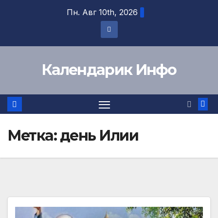
Перейти
Пн. Авг 10th, 2026
к
содержимому
Календарик Инфо
Метка:
день Илии