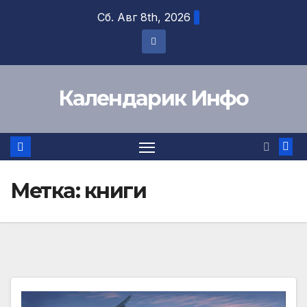
Перейти
Сб. Авг 8th, 2026
к
содержимому
Календарик Инфо
Метка:
книги