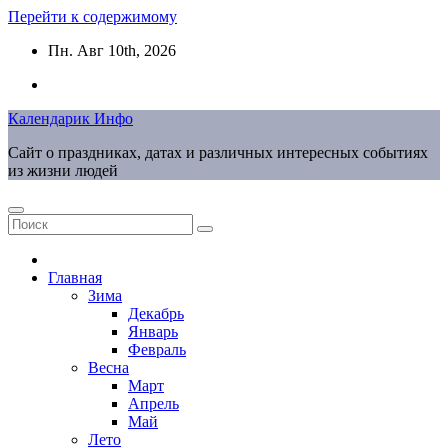
Перейти к содержимому
Пн. Авг 10th, 2026
Календарик Инфо
Сайт о праздниках, датах и различных интересных событиях
из жизни людей
Главная
Зима
Декабрь
Январь
Февраль
Весна
Март
Апрель
Май
Лето