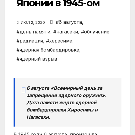
Японии в 1945-ом
#6 августа
,
ИЮЛ 2, 2020
#день памяти
,
#нагасаки
,
#облучение
,
#радиация
,
#херасима
,
#ядерная бомбардировка
,
#ядерный взрыв
6 августа «Всемирный день за
запрещение ядерного оружия».
Дата памяти жертв ядерной
бомбардировки Хиросимы и
Нагасаки.
В 1945 году 6 августа, произошла