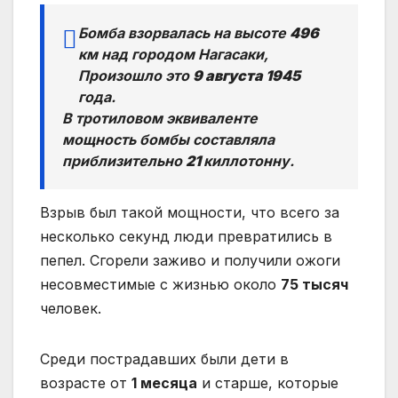
Бомба взорвалась на высоте
496
км над городом Нагасаки,
Произошло это
9 августа 19
45
года.
В тротиловом эквиваленте
мощность бомбы составляла
приблизительно
21
киллотонну.
Взрыв был такой мощности, что всего за
несколько секунд люди превратились в
пепел. Сгорели заживо и получили ожоги
несовместимые с жизнью около
75 тысяч
человек.
Среди пострадавших были дети в
возрасте от
1 месяца
и старше, которые