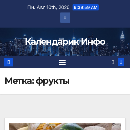
Перейти
Пн. Авг 10th, 2026
9:39:59 AM
к
содержимому
Календарик Инфо
Метка:
фрукты