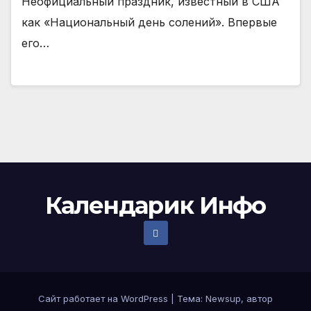
Неофициальный праздник, известный в США
как «Национальный день солений». Впервые
его…
Календарик Инфо
Сайт работает на WordPress
|
Тема:
Newsup
, автор