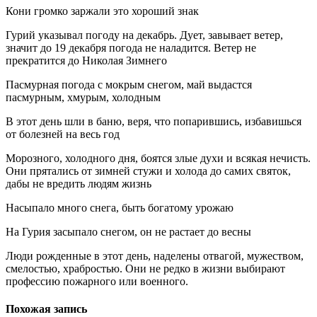
Кони громко заржали это хороший знак
Гурий указывал погоду на декабрь. Дует, завывает ветер,
значит до 19 декабря погода не наладится. Ветер не
прекратится до Николая Зимнего
Пасмурная погода с мокрым снегом, май выдастся
пасмурным, хмурым, холодным
В этот день шли в баню, веря, что попарившись, избавишься
от болезней на весь год
Морозного, холодного дня, боятся злые духи и всякая нечисть.
Они прятались от зимней стужи и холода до самих святок,
дабы не вредить людям жизнь
Насыпало много снега, быть богатому урожаю
На Гурия засыпало снегом, он не растает до весны
Люди рожденные в этот день, наделены отвагой, мужеством,
смелостью, храбростью. Они не редко в жизни выбирают
профессию пожарного или военного.
Похожая запись