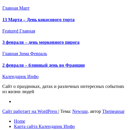
Главная
Март
13 Марта – День кокосового торта
Featured
Главная
3 февраля – день морковного пирога
Главная
Зима
Февраль
2 февраля – блинный день во Франции
Календарик Инфо
Сайт о праздниках, датах и различных интересных событиях
из жизни людей
Сайт работает на WordPress
|
Тема:
Newsup
, автор
Themeansar
Home
Карта сайта Календарик Инфо