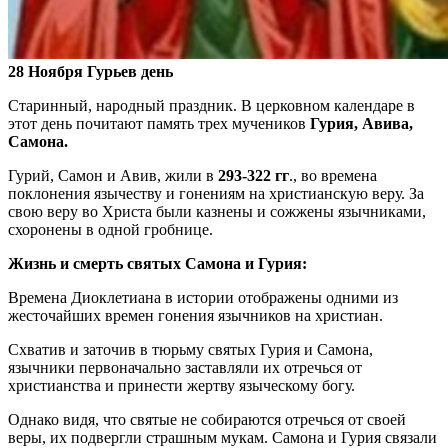
28 Ноября Гурьев день
Старинный, народный праздник. В церковном календаре в
этот день почитают память трех мучеников
Гурия, Авива,
Самона.
Гурий, Самон и Авив, жили в
293-322 гг
., во времена
поклонения язычеству и гонениям на христианскую веру. За
свою веру во Христа были казнены и сожжены язычниками,
схоронены в одной гробнице.
Жизнь и смерть святых Самона и Гурия:
Времена Диоклетиана в истории отображены одними из
жесточайших времен гонения язычников на христиан.
Схватив и заточив в тюрьму святых Гурия и Самона,
язычники первоначально заставляли их отречься от
христианства и принести жертву языческому богу.
Однако видя, что святые не собираются отречься от своей
веры, их подвергли страшным мукам. Самона и Гурия связали