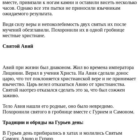
вместе, привязали к ногам камни и оставили висеть несколько
часов. Однако все эти пытки не приносили язычникам
ожидаемого результата.
Видя силу веры и непоколебимость двух святых их после
мучений обезглавили. Похоронили их в одной гробнице
местные христиане.
Святой Авий
Авий при жизни был диаконом. Жил во времена императора
Лицинии. Верил в учения Христа. На Авия сделали донос
царю, что тот поклоняется христианской вере и не принимает
язычество. Царь велел отказаться Авию от христианства.
Святой наотрез отказался сделать это за, что был сожжен
заживо.
Тело Авия нашли его родные, оно было невредимо.
Похоронили святого в гробнице вместе с Гурием и Самоном.
Традиции и обряды на Гурьев день:
В Гурьев день прибирались в хатах и молились Святым
Самону, Авию и Гурию