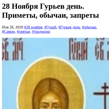
28 Ноября Гурьев день.
Приметы, обычаи, запреты
Ноя 28, 2020
#28 ноября
,
#Гурий
,
#Гурьев день
,
#обычаи
,
#Самон
,
#святые
,
#традиции