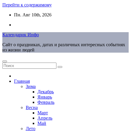
Перейти к содержимому
Пн. Авг 10th, 2026
Календарик Инфо
Сайт о праздниках, датах и различных интересных событиях
из жизни людей
Главная
Зима
Декабрь
Январь
Февраль
Весна
Март
Апрель
Май
Лето