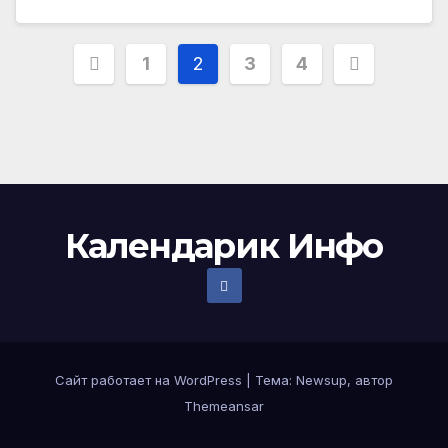
Пагинация
1
2
3
4
записей
Календарик Инфо
Сайт работает на WordPress
|
Тема:
Newsup
, автор
Themeansar