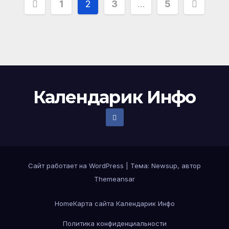
Пагинация
1
2
3
…
5
записей
Календарик Инфо
Сайт работает на WordPress
|
Тема:
Newsup
, автор
Themeansar
Home
Карта сайта Календарик Инфо
Политика конфиденциальности