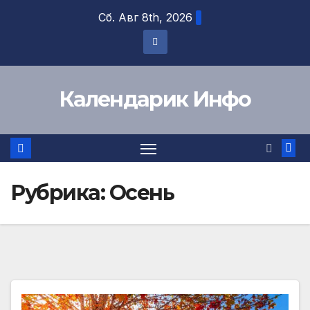
Перейти
Сб. Авг 8th, 2026
к
содержимому
Календарик Инфо
Рубрика:
Осень