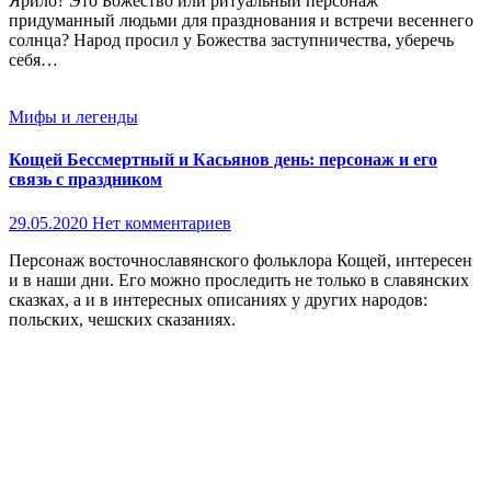
Ярило? Это Божество или ритуальный персонаж
придуманный людьми для празднования и встречи весеннего
солнца? Народ просил у Божества заступничества, уберечь
себя…
Мифы и легенды
Кощей Бессмертный и Касьянов день: персонаж и его
связь с праздником
29.05.2020
Нет комментариев
Персонаж восточнославянского фольклора Кощей, интересен
и в наши дни. Его можно проследить не только в славянских
сказках, а и в интересных описаниях у других народов:
польских, чешских сказаниях.