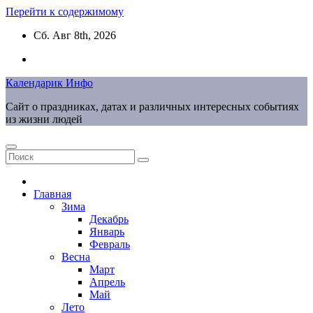
Перейти к содержимому
Сб. Авг 8th, 2026
Календарик Инфо
Сайт о праздниках, датах и различных интересных событиях
из жизни людей
Главная
Зима
Декабрь
Январь
Февраль
Весна
Март
Апрель
Май
Лето