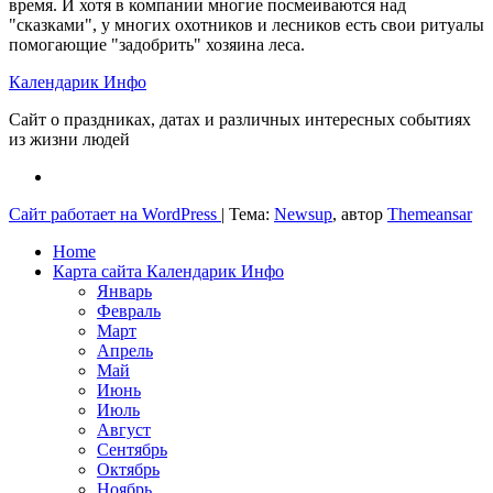
время. И хотя в компании многие посмеиваются над
"сказками", у многих охотников и лесников есть свои ритуалы
помогающие "задобрить" хозяина леса.
Календарик Инфо
Сайт о праздниках, датах и различных интересных событиях
из жизни людей
Сайт работает на WordPress
|
Тема:
Newsup
, автор
Themeansar
Home
Карта сайта Календарик Инфо
Январь
Февраль
Март
Апрель
Май
Июнь
Июль
Август
Сентябрь
Октябрь
Ноябрь