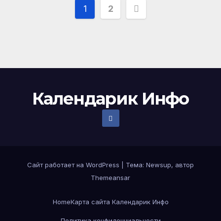
Пагинация
1
2
записей
Календарик Инфо
Сайт работает на WordPress
|
Тема:
Newsup
, автор
Themeansar
Home
Карта сайта Календарик Инфо
Политика конфиденциальности